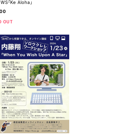
WS「Ke Aloha」
000
D OUT