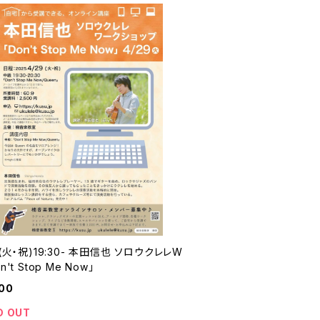
9(火・祝)19:30- 本田信也 ソロウクレレW
n't Stop Me Now」
00
D OUT