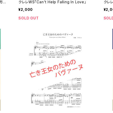
彼方
クレレWS「Can't Help Falling In Love」
クレレ
¥2,000
¥2,
SOLD OUT
SOL