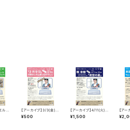
 エルト
【アーカイブ】3/3(金)2
【アーカイブ】4/11(火)、
【アーカ
S「サ
0:30- 楠幸樹ソロウク
25(火)15:00- 楠幸樹
0:0
¥500
¥1,500
¥2,
」
レレWS「3月9日」上級
ソロウクレレWS・中級
クレレW
「夜空の星」