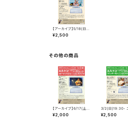
【アーカイブ】5/18(日)1
9:30- 田中秦之介 ソロ
¥2,500
ウクレレWS「Moon Ri
ver」
その他の商品
【アーカイブ】6/17(土)1
3/2(日)19:30-
0:30- エルトン ソロウ
ン ソロウクレレW
¥2,000
¥2,500
クレレWS・中級「ひとり
ンデーモーニング
ごつ」