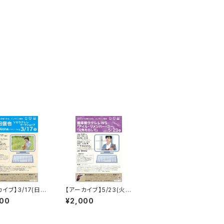
イブ】3/17(日)2
【アーカイブ】5/23(火)
0- 本田信也ソロウ
20:00- 楠幸樹ソロウ
000
¥2,000
S「Ke Aloha」
クレレWS「アイル・リメ
ンバー・ユー」「元気を出
して」