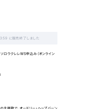
23:59 に販売終了しました
秦之介 ソロウクレレWS申込み（オンライン
」
”の主題歌で、オードリー・ヘップバーン