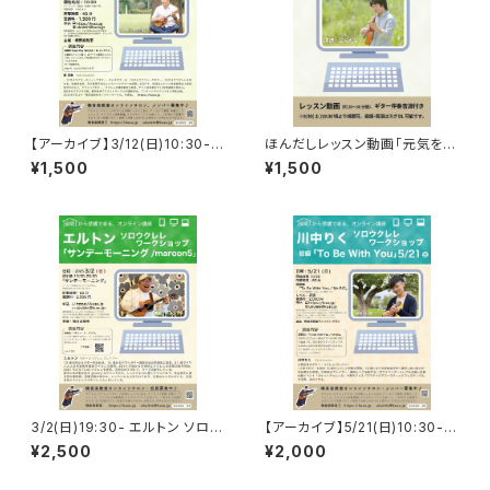
【アーカイブ】3/12(日)10:30-
ほんだしレッスン動画「元気を出
楠幸樹ウクレレアンサンブル講
して」楽譜・伴奏音源付き
¥1,500
¥1,500
座「Heal the World」（三重奏）
3/2(日)19:30- エルトン ソロウ
【アーカイブ】5/21(日)10:30-
クレレWS「サンデーモーニン
川中りく ソロウクレレWS・初級
¥2,500
¥2,000
グ」
「To Be With You」