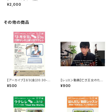
本田信也ソロウクレレWS「Blu
¥2,000
e Moon」
その他の商品
【アーカイブ】3/3(金)20:30-
【レッスン動画】亡き王女のため
楠幸樹ソロウクレレWS「3月9
のパヴァーヌ／ラヴェル
¥500
¥900
日」上級