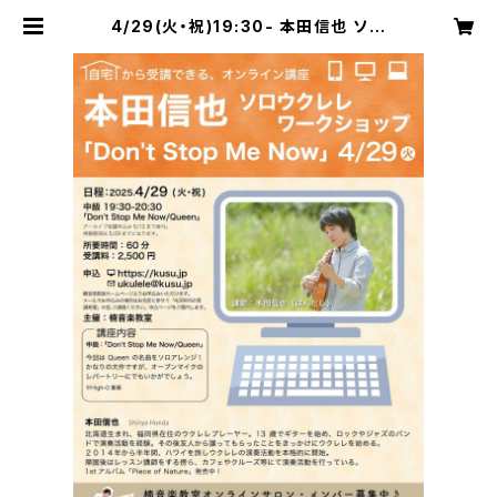
4/29(火・祝)19:30- 本田信也 ソロ
ウクレレWS「Don't Stop Me No
w」 | 楠音楽教室