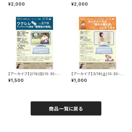
本田信也ソロウクレレWS「Hea
佐藤雅也 ソロギターWS・初中
¥2,000
¥2,000
l the World」
級「聖母の御子」
【アーカイブ】2/19(日)10:30-
【アーカイブ】3/18(土)10:30-
楠幸樹ウクレレアンサンブル講
「朝すっきり！快眠ヨガ」／あゆみ
¥1,500
¥1,000
座「瑠璃色の地球」（三重奏）・時
短WS
商品一覧に戻る