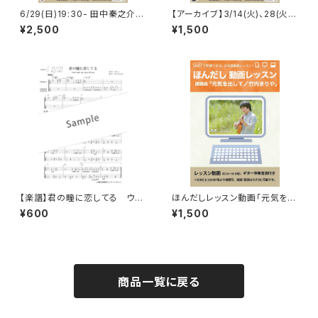
6/29(日)19:30- 田中秦之介 ソ
【アーカイブ】3/14(火)、28(火)1
ロウクレレWS「Summertim
5:00- 楠幸樹ソロウクレレWS・
¥2,500
¥1,500
e」
中級「デイドリーム・ビリーバー」
【楽譜】君の瞳に恋してる ウク
ほんだしレッスン動画「元気を出
レレアンサンブル（三重奏）
して」楽譜・伴奏音源付き
¥600
¥1,500
商品一覧に戻る