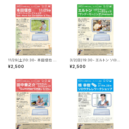
11/29(土)10:30- 本田信也 ソ
3/2(日)19:30- エルトン ソロウ
ロウクレレWS「All I Want for
クレレWS「サンデーモーニン
¥2,500
¥2,500
Christmas is You」
グ」