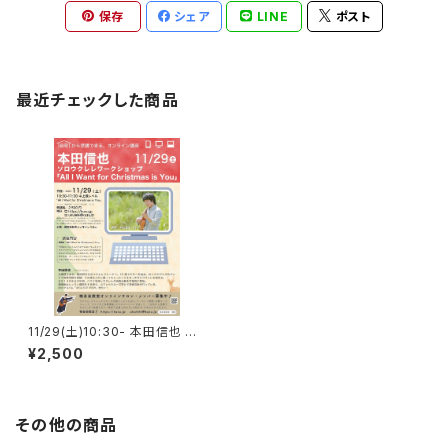
保存
シェア
LINE
ポスト
最近チェックした商品
11/29(土)10:30- 本田信也 ソ
ロウクレレWS「All I Want for
¥2,500
Christmas is You」
その他の商品